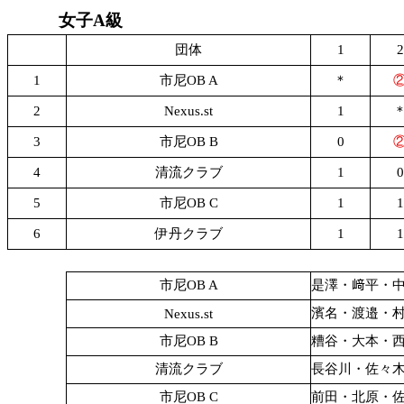
女子A級
団体
1
2
1
市尼OB A
＊
2
Nexus.st
1
3
市尼OB B
0
4
清流クラブ
1
0
5
市尼OB C
1
1
6
伊丹クラブ
1
1
市尼OB A
是澤・﨑平・
濱名・渡邉・
Nexus.st
市尼OB B
糟谷・大本・
清流クラブ
長谷川・佐々
市尼OB C
前田・北原・