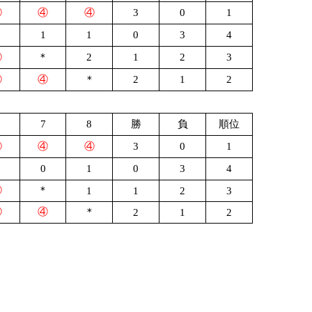
④
④
④
3
0
1
＊
1
1
0
3
4
④
＊
2
1
2
3
④
④
＊
2
1
2
7
8
勝
負
順位
④
④
④
3
0
1
＊
0
1
0
3
4
④
＊
1
1
2
3
④
④
＊
2
1
2