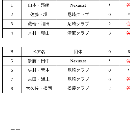
1
山本・濱崎
Nexus.st
＊
2
佐藤・堀
尼崎クラブ
0
3
蔵端・福田
尼崎クラブ
2
4
木村・朝山
清流クラブ
3
B
ペア名
団体
0
6
5
伊藤・田中
Nexus.st
＊
6
矢村・菅本
尼崎クラブ
0
吉田・浦上
尼崎クラブ
7
0
大久佐・松岡
松麓クラブ
8
2