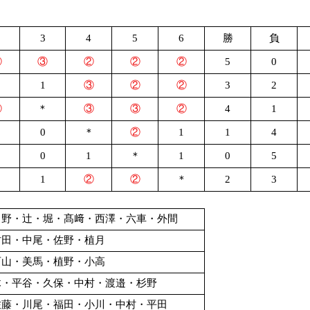
3
4
5
6
勝
負
②
③
②
②
②
5
0
＊
1
③
②
②
3
2
②
＊
③
③
②
4
1
0
＊
②
1
1
4
0
1
＊
1
0
5
1
②
②
＊
2
3
中野・辻・堀・髙﨑・西澤・六車・外間
村田・中尾・佐野・植月
西山・美馬・植野・小高
木・平谷・久保・中村・渡邉・杉野
佐藤・川尾・福田・小川・中村・平田