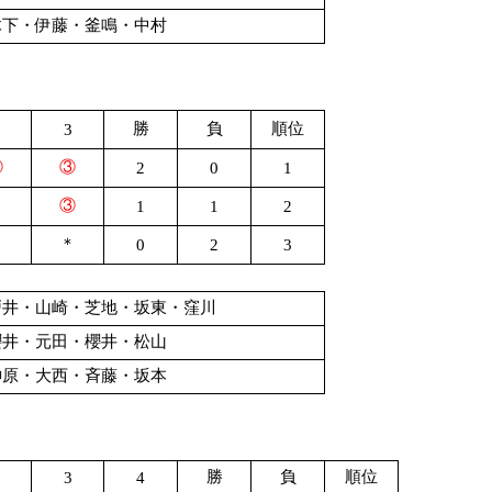
木下・伊藤・釜鳴・中村
勝
負
順位
3
②
③
2
0
1
＊
③
1
1
2
＊
0
2
3
戸井・山崎・芝地・坂東・窪川
櫻井・元田・櫻井・松山
榊原・大西・斉藤・坂本
勝
負
順位
3
4