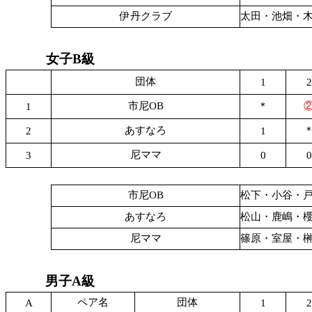
伊丹クラブ
太田・池畑・
女子B級
団体
1
2
市尼OB
＊
1
あすなろ
2
1
尼ママ
3
0
0
市尼OB
松下・小谷・
あすなろ
松山・鹿嶋・
尼ママ
篠原・室屋・
男子A級
ペア名
団体
A
1
2