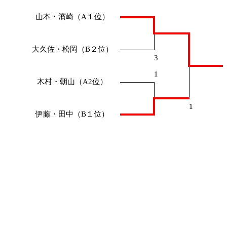
山本・濱崎（A１位）
大久佐・松岡（B２位）
3
1
木村・朝山（A2位）
1
伊藤・田中（B１位）