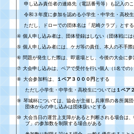
申し込み責任者の連絡先（電話番号等）も記入のこ
令和３年度に参加を認める小学生・中学生・高校生
ただし、ドローでの団体名は「尼崎クラブ」とする
④
個人申し込み者は、団体登録はしない（団体戦には
⑤
個人申し込み者には、ケガ等の責任、本人の不手際
⑥
問題が発生した際は、即退場とし、今後の大会に参
⑦
大会申し込みは、ペアで受付を行い個人（
1
名での
⑧
大会参加料は、
１ペア３０００円
とする
ただし小学生・中学生・高校生については
１ペア
⑨
琴城杯については、協会が主催し兵庫県の各所属団
団体からの申し込みは団体扱いとする
⑩
大会当日の運営上支障があると判断される場合は、
ブ」の参加数を制限する場合がある